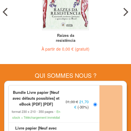
Raízes da
resistência
À partir de
0,00 €
(gratuit)
QUI SOMMES NOUS ?
NOUS CONTACTER
Bundle Livre papier [Neuf
L'IRD
avec défauts possibles] et
31,00 €
21,70
eBook [PDF] [PDF]
€
(-30%)
LETTRE D'INFORMATION
format 230 x 210
350 pages
En
stock + Téléchargement immédiat
CONDITIONS GÉNÉRALES
Livre papier [Neuf avec
MENTIONS LÉGALES