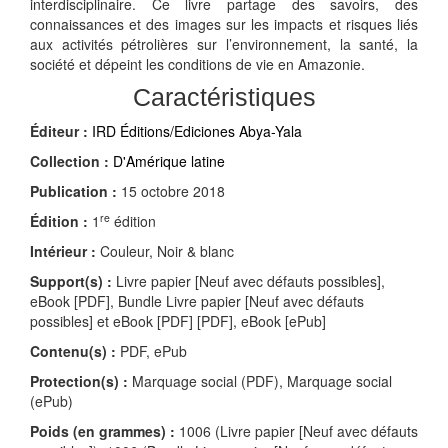
interdisciplinaire. Ce livre partage des savoirs, des
connaissances et des images sur les impacts et risques liés
aux activités pétrolières sur l’environnement, la santé, la
société et dépeint les conditions de vie en Amazonie.
Caractéristiques
Éditeur :
IRD Éditions/Ediciones Abya-Yala
Collection :
D'Amérique latine
Publication :
15 octobre 2018
re
Édition :
1
édition
Intérieur :
Couleur, Noir & blanc
Support(s) :
Livre papier [Neuf avec défauts possibles],
eBook [PDF], Bundle Livre papier [Neuf avec défauts
possibles] et eBook [PDF] [PDF], eBook [ePub]
Contenu(s) :
PDF, ePub
Protection(s) :
Marquage social (PDF), Marquage social
(ePub)
Poids (en grammes) :
1006 (Livre papier [Neuf avec défauts