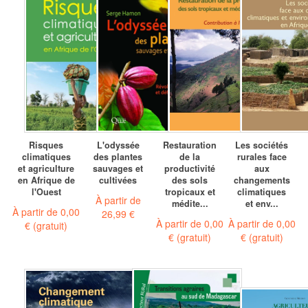
Risques
L'odyssée
Restauration
Les sociétés
climatiques
des plantes
de la
rurales face
et agriculture
sauvages et
productivité
aux
en Afrique de
cultivées
des sols
changements
l'Ouest
tropicaux et
climatiques
À partir de
médite...
et env...
À partir de
0,00
26,99 €
À partir de
0,00
À partir de
0,00
€
(gratuit)
€
(gratuit)
€
(gratuit)