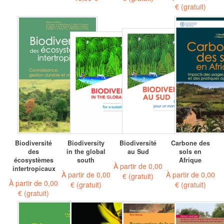
€
(gratuit)
Biodiversité
Biodiversity
Biodiversité
Carbone des
des
in the global
au Sud
sols en
écosystèmes
south
Afrique
À partir de
0,00
intertropicaux
À partir de
0,00
À partir de
0,00
€
(gratuit)
À partir de
0,00
€
(gratuit)
€
(gratuit)
€
(gratuit)