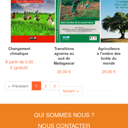
Changement
Transitions
Agriculteurs
climatique
agraires au
à l'ombre des
sud de
forêts du
À partir de
0,00
Madagascar
monde
€
(gratuit)
20,00 €
29,00 €
(current)
← Précédent
1
2
3
Suivant →
QUI SOMMES NOUS ?
NOUS CONTACTER