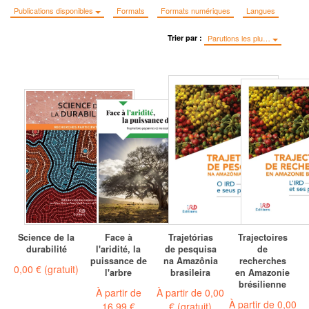
Publications disponibles
Formats
Formats numériques
Langues
Trier par :
Parutions les plu…
Science de la
Face à
Trajetórias
Trajectoires
durabilité
l'aridité, la
de pesquisa
de
puissance de
na Amazônia
recherches
0,00 €
(gratuit)
l'arbre
brasileira
en Amazonie
brésilienne
À partir de
À partir de
0,00
À partir de
0,00
16,99 €
€
(gratuit)