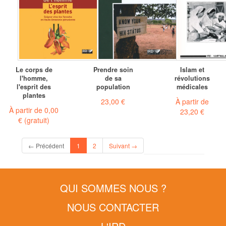
Le corps de
Prendre soin
Islam et
l'homme,
de sa
révolutions
l'esprit des
population
médicales
plantes
23,00 €
À partir de
À partir de
0,00
23,20 €
€
(gratuit)
(current)
← Précédent
1
2
Suivant →
QUI SOMMES NOUS ?
NOUS CONTACTER