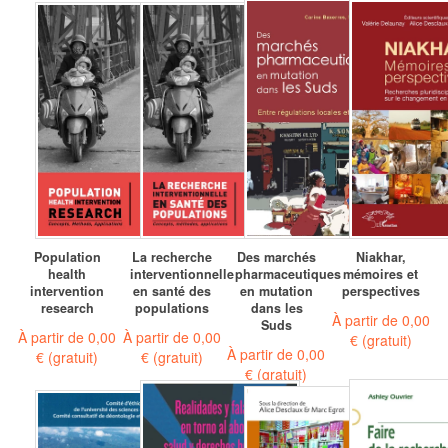
Population
La recherche
Des marchés
Niakhar,
health
interventionnelle
pharmaceutiques
mémoires et
intervention
en santé des
en mutation
perspectives
research
populations
dans les
À partir de
0,00
Suds
À partir de
0,00
À partir de
0,00
€
(gratuit)
À partir de
0,00
€
(gratuit)
€
(gratuit)
€
(gratuit)