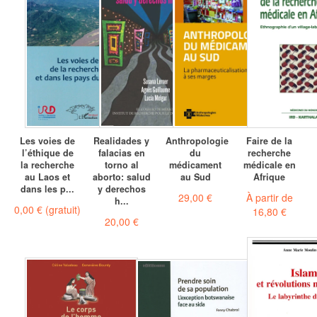
Les voies de
Realidades y
Anthropologie
Faire de la
l’éthique de
falacias en
du
recherche
la recherche
torno al
médicament
médicale en
au Laos et
aborto: salud
au Sud
Afrique
dans les p...
y derechos
29,00 €
À partir de
h...
0,00 €
(gratuit)
16,80 €
20,00 €