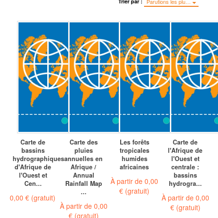
Trier par :
Parutions les plu…
Carte de
Carte des
Les forêts
Carte de
bassins
pluies
tropicales
l'Afrique de
hydrographiques
annuelles en
humides
l'Ouest et
d'Afrique de
Afrique /
africaines
centrale :
l'Ouest et
Annual
bassins
À partir de
0,00
Cen...
Rainfall Map
hydrogra...
€
(gratuit)
...
0,00 €
(gratuit)
À partir de
0,00
À partir de
0,00
€
(gratuit)
€
(gratuit)