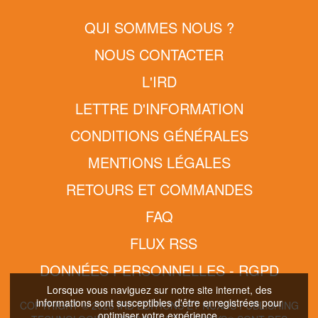
QUI SOMMES NOUS ?
NOUS CONTACTER
L'IRD
LETTRE D'INFORMATION
CONDITIONS GÉNÉRALES
MENTIONS LÉGALES
RETOURS ET COMMANDES
FAQ
FLUX RSS
DONNÉES PERSONNELLES - RGPD
Lorsque vous naviguez sur notre site internet, des
informations sont susceptibles d'être enregistrées pour
COPYRIGHT © 2026 IRD EDITIONS ET NUXOS PUBLISHING
optimiser votre expérience.