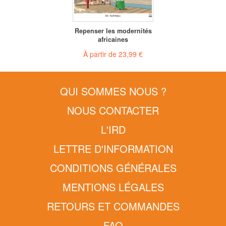
Repenser les modernités
africaines
À partir de
23,99 €
QUI SOMMES NOUS ?
NOUS CONTACTER
L'IRD
LETTRE D'INFORMATION
CONDITIONS GÉNÉRALES
MENTIONS LÉGALES
RETOURS ET COMMANDES
FAQ