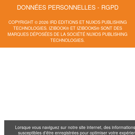
DONNÉES PERSONNELLES - RGPD
COPYRIGHT © 2026 IRD EDITIONS ET NUXOS PUBLISHING
TECHNOLOGIES.
IZIBOOK®
ET
IZIBOOKS®
SONT DES
MARQUES DÉPOSÉES DE LA SOCIÉTÉ
NUXOS PUBLISHING
TECHNOLOGIES
.
Lorsque vous naviguez sur notre site internet, des informations
susceptibles d'être enregistrées pour optimiser votre expérie