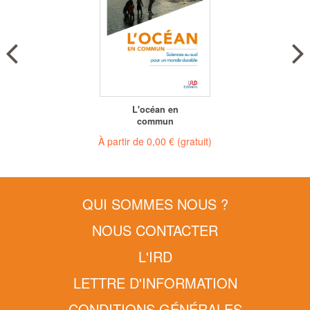
L'océan en
commun
À partir de
0,00 €
(gratuit)
QUI SOMMES NOUS ?
NOUS CONTACTER
L'IRD
LETTRE D'INFORMATION
CONDITIONS GÉNÉRALES