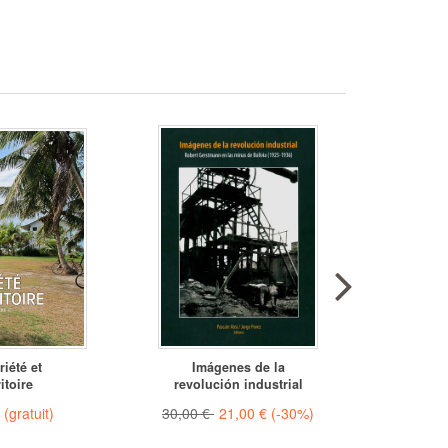
riété et
Imágenes de la
À la d
ritoire
revolución industrial
village
€
(gratuit)
30,00 €
21,00 €
(-30%)
À partir 