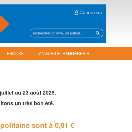
Connexion
Rechercher
sur
le
site
EBOOKS
LANGUES ÉTRANGÈRES
illet au 23 août 2026.
tons un très bon été.
politaine
sont à 0,01 €