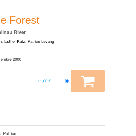
he Forest
linau River
n
,
Esther Katz
,
Patrice Levang
cembre 2000
11,00 €
d Patrice