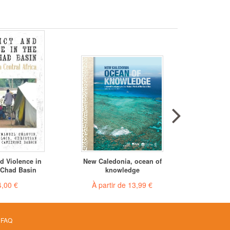
nd Violence in
New Caledonia, ocean of
Nouvell
 Chad Basin
knowledge
océa
,00 €
À partir de
13,99 €
À par
FAQ