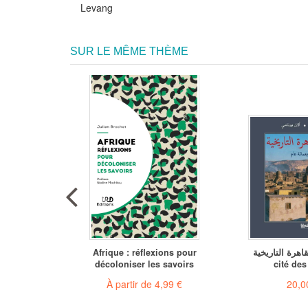
Levang
SUR LE MÊME THÈME
 de
Afrique : réflexions pour
 القاهرة التاريخية
car
décoloniser les savoirs
cité des
€
À partir de
4,99 €
20,0