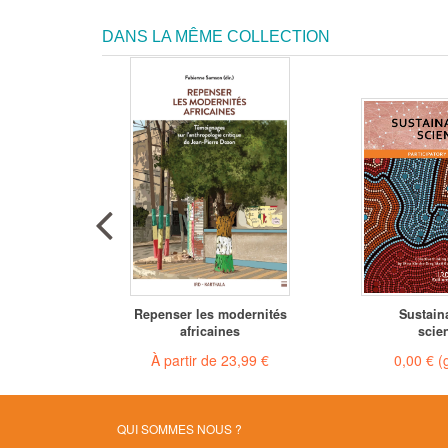
DANS LA MÊME COLLECTION
lity
Repenser les modernités
Sustaina
e
africaines
scie
tuit)
À partir de
23,99 €
0,00 €
(
QUI SOMMES NOUS ?