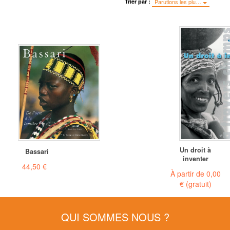
Trier par :
Parutions les plu…
Un droit à
Bassari
inventer
44,50 €
À partir de
0,00
€
(gratuit)
QUI SOMMES NOUS ?