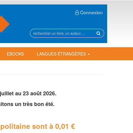
Connexion
Rechercher
sur
le
site
EBOOKS
LANGUES ÉTRANGÈRES
illet au 23 août 2026.
tons un très bon été.
politaine
sont à 0,01 €