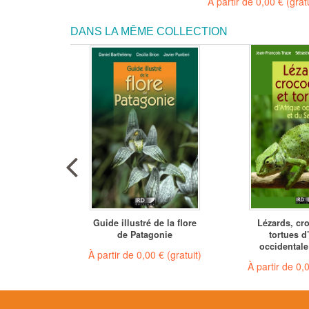
À partir de
0,00 €
(grat
DANS LA MÊME COLLECTION
 of
Guide illustré de la flore
Lézards, cro
o
de Patagonie
tortues d
occidentale 
€
À partir de
0,00 €
(gratuit)
À partir de
0,