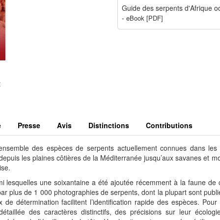
Guide des serpents d'Afrique oc
-
eBook [PDF]
t
e
Presse
Avis
Distinctions
Contributions
 l’ensemble des espèces de serpents actuellement connues dans les
, depuis les plaines côtières de la Méditerranée jusqu’aux savanes et 
ise.
mi lesquelles une soixantaine a été ajoutée récemment à la faune de
par plus de 1 000 photographies de serpents, dont la plupart sont publ
x de détermination facilitent l’identification rapide des espèces. Pou
détaillée des caractères distinctifs, des précisions sur leur écologi