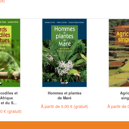
uit)
codiles et
Hommes et plantes
Agri
’Afrique
de Maré
sing
et du S...
À partir de
0,00 €
(gratuit)
À partir de
00 €
(gratuit)