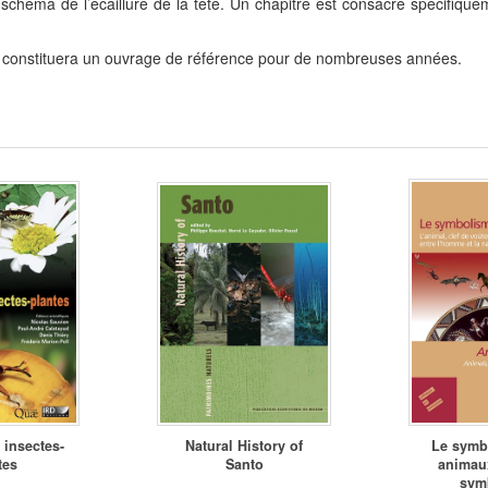
n schéma de l’écaillure de la tête. Un chapitre est consacré spécifiqu
te constituera un ouvrage de référence pour de nombreuses années.
 insectes-
Natural History of
Le symb
tes
Santo
animau
sym