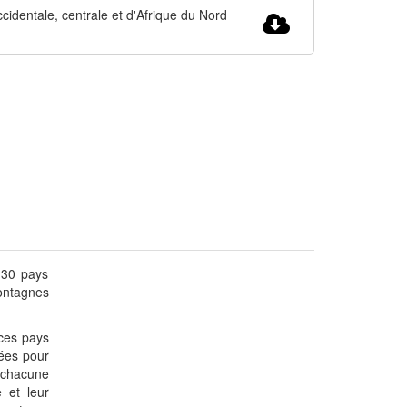
cidentale, centrale et d'Afrique du Nord
 30 pays
montagnes
 ces pays
iées pour
r chacune
e et leur