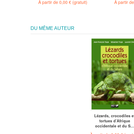
À partir de
0,00 €
(gratuit)
À partir d
€
DU MÊME AUTEUR
Lézards, crocodiles e
tortues d’Afrique
occidentale et du S..