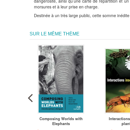
dangerosité, ainsi qu’une carte de répartition et u
morsures et à leur prise en charge.
Destinée à un très large public, cette somme inédi
SUR LE MÊME THÈME
u monde
Composing Worlds with
Interactions
da) / The
Elephants
plan
 W...