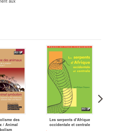
ement aux
olisme des
Les serpents d'Afrique
Insec
x / Animal
occidentale et centrale
Bup
bolism
Madagas