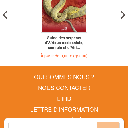
Guide des serpents
d'Afrique occidentale,
centrale et d'Afri...
À partir de
0,00 €
(gratuit)
QUI SOMMES NOUS ?
NOUS CONTACTER
L'IRD
LETTRE D'INFORMATION
CONDITIONS GÉNÉRALES