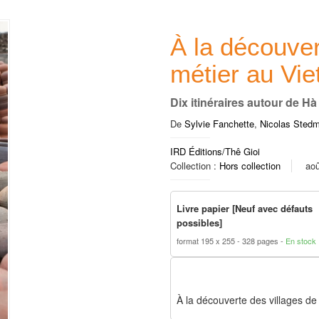
À la découver
métier au Vi
Dix itinéraires autour de Hà
De
Sylvie Fanchette
,
Nicolas Sted
IRD Éditions/Thê Gioi
Collection :
Hors collection
aoû
Livre papier [Neuf avec défauts
possibles]
format 195 x 255
328 pages
En stock
À la découverte des villages d