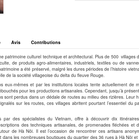
e
Avis
Contributions
he patrimoine culturel technique et architectural. Plus de 500 villages 
 culte, de produits agro-alimentaires, industriels, textiles ou de vanne
atrimoine a été préservé, malgré les dures périodes de l’histoire viet
ielle de la société villageoise du delta du fleuve Rouge.
ns eux-mêmes et par les institutions locales tente actuellement de 
bouchés pour les productions artisanales. Cependant, jusqu’à présen
ins sont perdus dans un dédale de routes au milieu des rizières. Leur hi
gnalés sur les routes, ces villages abritent pourtant l’essentiel du p
 par des spécialistes du Vietnam, offre à découvrir dix itinéraires
escriptions des techniques artisanales, de promenades fléchées et d
autour de Hà Nôi. Il est l’occasion de rencontrer ces artisans anon
ent dans les nombreuses boutiques du quartier des 36 rues à Hà Nôi et