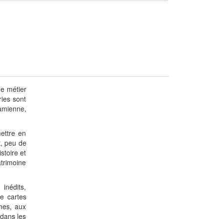
de métier
ries sont
namienne,
mettre en
t, peu de
stoire et
atrimoine
 inédits,
e cartes
ymes, aux
 dans les