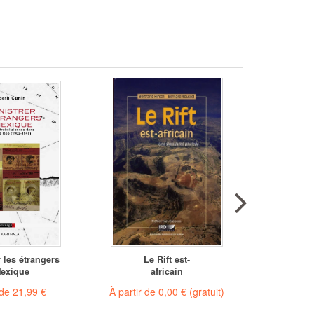
 les étrangers
Le Rift est-
Chants
exique
africain
 de
21,99 €
À partir de
0,00 €
(gratuit)