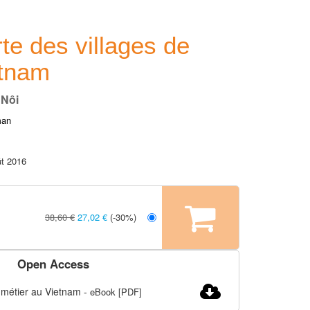
te des villages de
etnam
 Nôi
man
t 2016
38,60 €
27,02 €
(-30%)
Open Access
e métier au Vietnam
-
eBook [PDF]