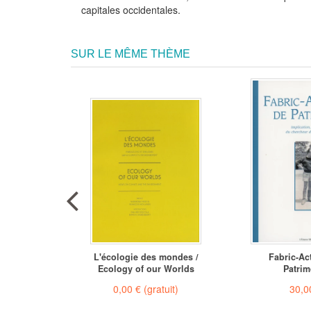
capitales occidentales.
SUR LE MÊME THÈME
William
L'écologie des mondes /
Fabric-Ac
3-1776)
Ecology of our Worlds
Patrim
€
(-20%)
0,00 €
(gratuit)
30,0