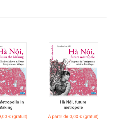
Metropolis in
Hà Nội, future
Collecte
 Making
métropole
déch
0,00 €
(gratuit)
À partir de
0,00 €
(gratuit)
À partir 