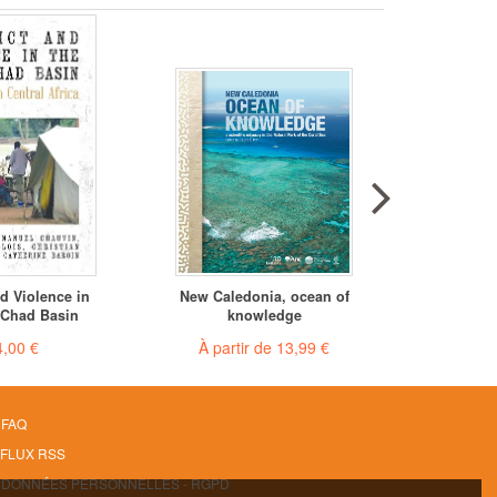
nd Violence in
New Caledonia, ocean of
Nouvell
 Chad Basin
knowledge
océa
,00 €
À partir de
13,99 €
À par
FAQ
FLUX RSS
DONNÉES PERSONNELLES - RGPD