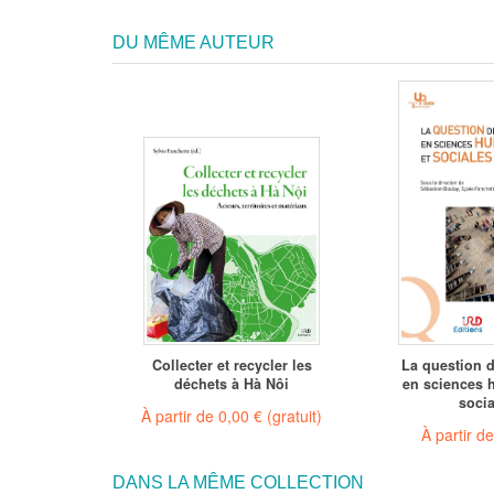
DU MÊME AUTEUR
ture
Collecter et recycler les
La question d
le
déchets à Hà Nôi
en sciences 
socia
 €
(gratuit)
À partir de
0,00 €
(gratuit)
À partir d
DANS LA MÊME COLLECTION