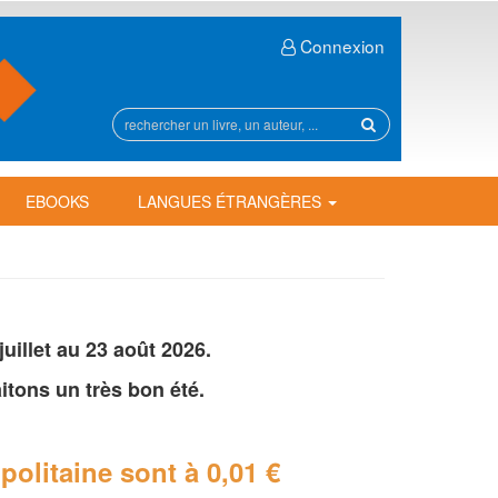
Connexion
Rechercher
sur
le
site
EBOOKS
LANGUES ÉTRANGÈRES
illet au 23 août 2026.
tons un très bon été.
politaine
sont à 0,01 €