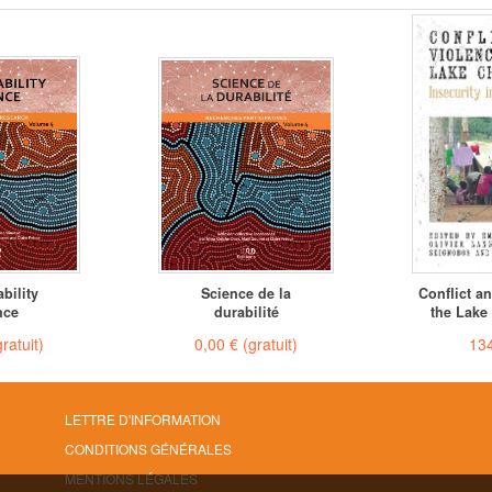
bility
Science de la
Conflict a
nce
durabilité
the Lake
gratuit)
0,00 €
(gratuit)
134
LETTRE D'INFORMATION
CONDITIONS GÉNÉRALES
MENTIONS LÉGALES