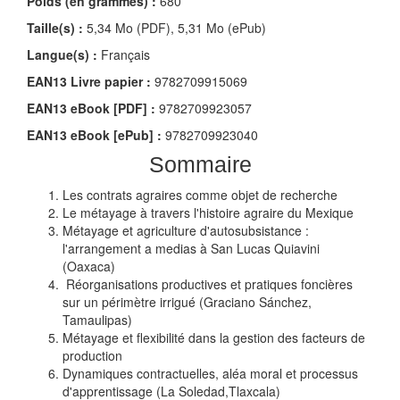
Poids (en grammes) :
680
Taille(s) :
5,34 Mo (PDF), 5,31 Mo (ePub)
Langue(s) :
Français
EAN13 Livre papier :
9782709915069
EAN13 eBook [PDF] :
9782709923057
EAN13 eBook [ePub] :
9782709923040
Sommaire
Les contrats agraires comme objet de recherche
Le métayage à travers l'histoire agraire du Mexique
Métayage et agriculture d'autosubsistance :
l'arrangement a medias à San Lucas Quiavini
(Oaxaca)
Réorganisations productives et pratiques foncières
sur un périmètre irrigué (Graciano Sánchez,
Tamaulipas)
Métayage et flexibilité dans la gestion des facteurs de
production
Dynamiques contractuelles, aléa moral et processus
d'apprentissage (La Soledad,Tlaxcala)