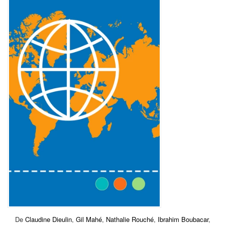
De
Claudine Dieulin
,
Gil Mahé
,
Nathalie Rouché
,
Ibrahim Boubacar
,