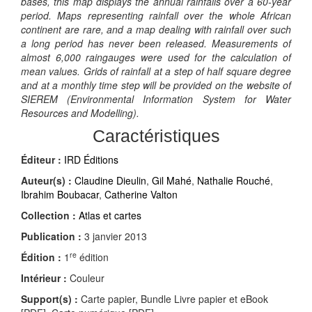
bases, this map displays the annual rainfalls over a 60-year
period. Maps representing rainfall over the whole African
continent are rare, and a map dealing with rainfall over such
a long period has never been released. Measurements of
almost 6,000 raingauges were used for the calculation of
mean values. Grids of rainfall at a step of half square degree
and at a monthly time step will be provided on the website of
SIEREM (Environmental Information System for Water
Resources and Modelling).
Caractéristiques
Éditeur :
IRD Éditions
Auteur(s) :
Claudine Dieulin
,
Gil Mahé
,
Nathalie Rouché
,
Ibrahim Boubacar
,
Catherine Valton
Collection :
Atlas et cartes
Publication :
3 janvier 2013
re
Édition :
1
édition
Intérieur :
Couleur
Support(s) :
Carte papier, Bundle Livre papier et eBook