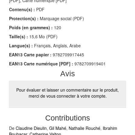
[PDF], Carte numérique [PDF]
Contenu(s) :
PDF
Protection(s) :
Marquage social (PDF)
Poids (en grammes) :
120
Taille(s) :
15,6 Mo (PDF)
Langue(s) :
Français, Anglais, Arabe
EAN13 Carte papier :
9782709917445
EAN13 Carte numérique [PDF] :
9782709919401
Avis
Pour évaluer et laisser un commentaire sur le produit,
merci de vous connecter à votre compte.
Contributions
De
Claudine Dieulin
,
Gil Mahé
,
Nathalie Rouché
,
Ibrahim
Boubacar
,
Catherine Valton