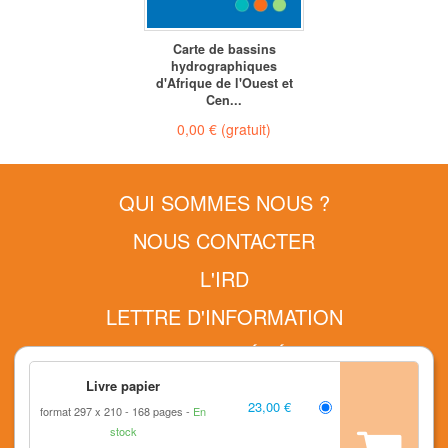
Carte de bassins
hydrographiques
d'Afrique de l'Ouest et
Cen...
0,00 €
(gratuit)
QUI SOMMES NOUS ?
NOUS CONTACTER
L'IRD
LETTRE D'INFORMATION
CONDITIONS GÉNÉRALES
Livre papier
MENTIONS LÉGALES
23,00 €
format 297 x 210
168 pages
En
RETOURS ET COMMANDES
stock