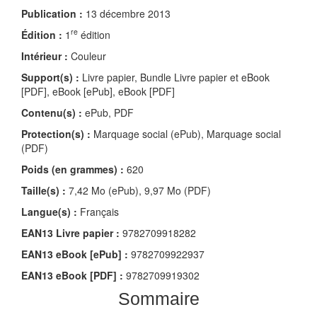
Publication :
13 décembre 2013
re
Édition :
1
édition
Intérieur :
Couleur
Support(s) :
Livre papier, Bundle Livre papier et eBook
[PDF], eBook [ePub], eBook [PDF]
Contenu(s) :
ePub, PDF
Protection(s) :
Marquage social (ePub), Marquage social
(PDF)
Poids (en grammes) :
620
Taille(s) :
7,42 Mo (ePub), 9,97 Mo (PDF)
Langue(s) :
Français
EAN13 Livre papier :
9782709918282
EAN13 eBook [ePub] :
9782709922937
EAN13 eBook [PDF] :
9782709919302
Sommaire