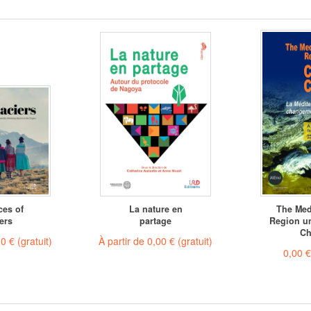
ces of
La nature en
The Med
ers
partage
Region u
Ch
00 €
(gratuit)
À partir de
0,00 €
(gratuit)
0,00 