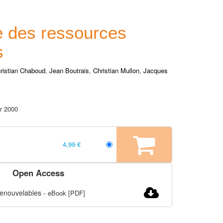
 des ressources
s
ristian Chaboud
,
Jean Boutrais
,
Christian Mullon
,
Jacques
er 2000
4,99 €
Open Access
renouvelables
-
eBook [PDF]