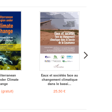
iterranean
Eaux et sociétés face au
Transiti
nder Climate
changement climatique
sud d
ange
dans le bassi...
€
(gratuit)
25,50 €