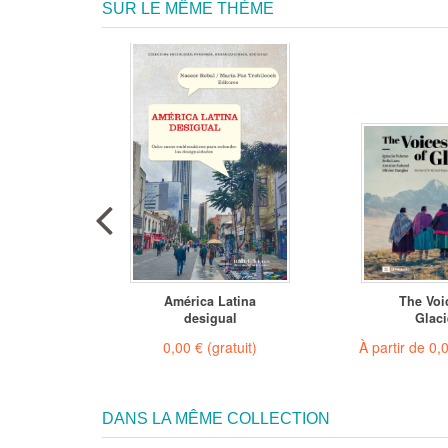
SUR LE MÊME THÈME
 de
América Latina
The Voi
de
desigual
Glaci
 €
(gratuit)
0,00 €
(gratuit)
À partir de
0,
DANS LA MÊME COLLECTION