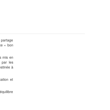
 partage
 ce « bon
es mis en
 par les
estinée à
cation et
équilibre