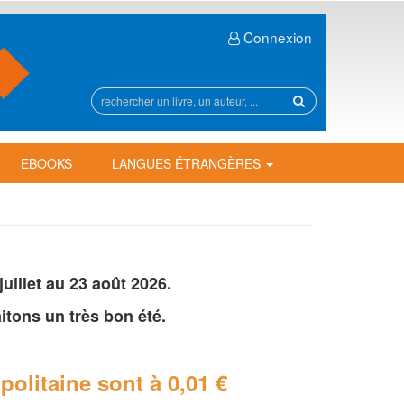
Connexion
Rechercher
sur
le
site
EBOOKS
LANGUES ÉTRANGÈRES
illet au 23 août 2026.
tons un très bon été.
politaine
sont à 0,01 €