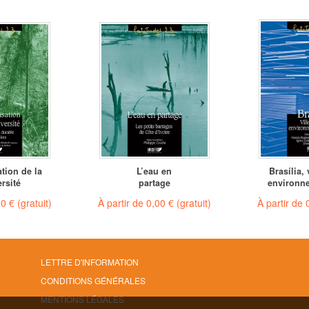
ation de la
L’eau en
Brasília, 
rsité
partage
environn
00 €
(gratuit)
À partir de
0,00 €
(gratuit)
À partir de
LETTRE D'INFORMATION
CONDITIONS GÉNÉRALES
MENTIONS LÉGALES