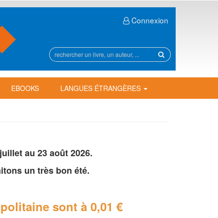
Connexion
Rechercher
sur
le
site
EBOOKS
LANGUES ÉTRANGÈRES
illet au 23 août 2026.
tons un très bon été.
politaine
sont à 0,01 €