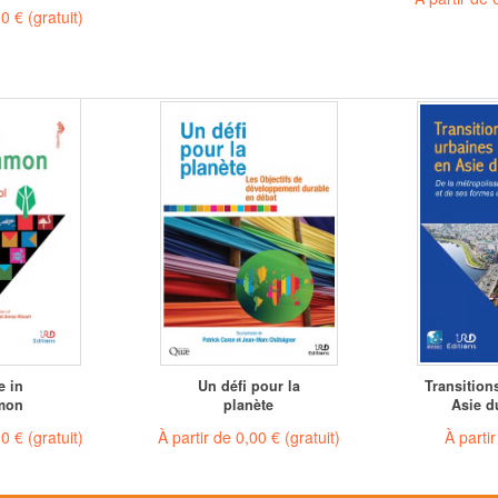
00 €
(gratuit)
e in
Un défi pour la
Transition
mon
planète
Asie d
00 €
(gratuit)
À partir de
0,00 €
(gratuit)
À parti