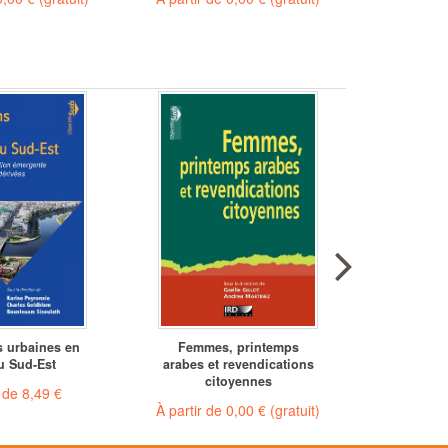
s urbaines en
Femmes, printemps
Pour un
u Sud-Est
arabes et revendications
"hum
citoyennes
r de
8,49 €
À partir 
À partir de
0,00 €
(gratuit)