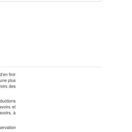
'en finir
 une plus
voirs des
aductions
avoirs et
avoirs, à
servation