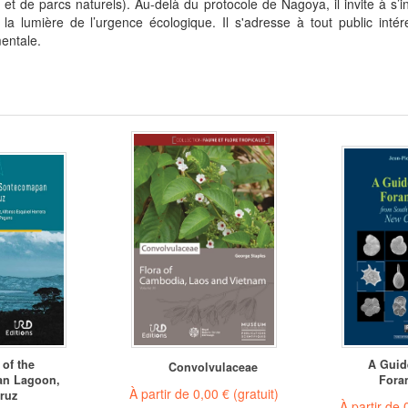
et de parcs naturels). Au-delà du protocole de Nagoya, il invite à s’i
à la lumière de l’urgence écologique. Il s'adresse à tout public inté
mentale.
of the
A Guid
Convolvulaceae
an Lagoon,
Fora
À partir de
0,00 €
(gratuit)
ruz
À partir de