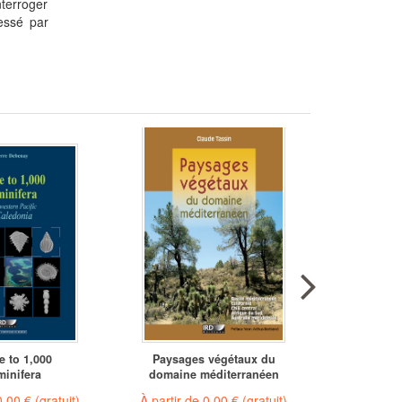
nterroger
ressé par
e to 1,000
Paysages végétaux du
Conse
minifera
domaine méditerranéen
genet
0,00 €
(gratuit)
À partir de
0,00 €
(gratuit)