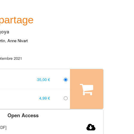
partage
goya
tin
,
Anne Nivart
ptembre 2021
35,00 €
4,99 €
Open Access
PDF]