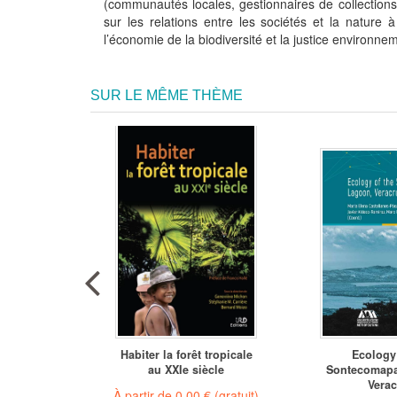
(communautés locales, gestionnaires de collections 
sur les relations entre les sociétés et la nature 
l’économie de la biodiversité et la justice environne
SUR LE MÊME THÈME
uest-
Habiter la forêt tropicale
Ecology 
es
au XXIe siècle
Sontecomap
Verac
€
À partir de
0,00 €
(gratuit)