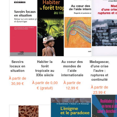
Savoirs
Habiter la
Au coeur des
Madagascar,
locaux en
forêt
mondes de
d'une crise
situation
tropicale au
l’aide
l'autre :
XXIe siècle
internationale
ruptures et
À partir de
continuité
À partir de
0,00
À partir de
30,99 €
À partir de
€
(gratuit)
12,99 €
23,99 €