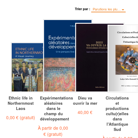
Trier par :
Parutions les plu…
Ethnic life in
Expérimentations
Dieu va
Circulations
Northernmost
aléatoires
ouvrir la mer
et
Laos
dans le
productions
40,00 €
champ du
cultu(r)elles
0,00 €
(gratuit)
développement
dans
l'Atlantique
À partir de
0,00
Sud
€
(gratuit)