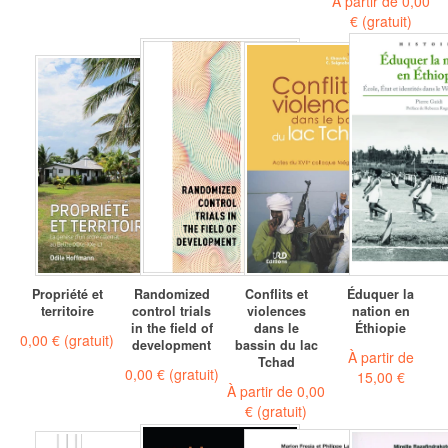
À partir de
0,00
€
(gratuit)
Propriété et
Randomized
Conflits et
Éduquer la
territoire
control trials
violences
nation en
in the field of
dans le
Éthiopie
0,00 €
(gratuit)
development
bassin du lac
À partir de
Tchad
0,00 €
(gratuit)
15,00 €
À partir de
0,00
€
(gratuit)