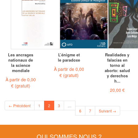
Les ancrages
L’énigme et
Realidades y
nationaux de
le paradoxe
falacias en
la science
torno al
À partir de
0,00
mondiale
aborto: salud
€
(gratuit)
y derechos
À partir de
0,00
h...
€
(gratuit)
20,00 €
(current)
← Précédent
1
2
3
…
6
7
Suivant →
QUI SOMMES NOUS ?