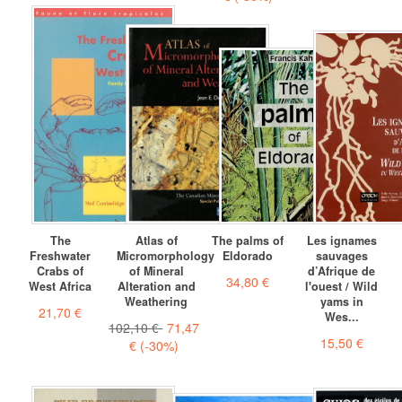
The
Atlas of
The palms of
Les ignames
Freshwater
Micromorphology
Eldorado
sauvages
Crabs of
of Mineral
d’Afrique de
34,80 €
West Africa
Alteration and
l'ouest / Wild
Weathering
yams in
21,70 €
Wes...
102,10 €
71,47
15,50 €
€
(-30%)