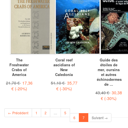
The
Coral reef
Guide des
Freshwater
ascidians of
étoiles de
Crabs of
New
mer, oursins
America
Caledonia
et autres
échinodermes
21,70 €
17,36
51,10 €
35,77
de ...
€
(-20%)
€
(-30%)
43,40 €
30,38
€
(-30%)
← Précédent
1
2
…
5
(current)
6
7
Suivant →