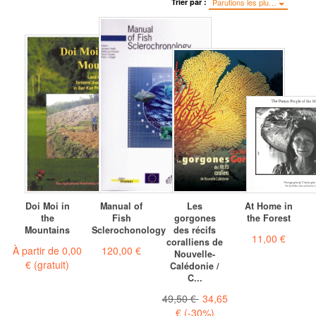
Trier par :
Parutions les plu…
Doi Moi in
Manual of
Les
At Home in
the
Fish
gorgones
the Forest
Mountains
Sclerochonology
des récifs
11,00 €
coralliens de
À partir de
0,00
120,00 €
Nouvelle-
€
(gratuit)
Calédonie /
C...
49,50 €
34,65
€
(-30%)