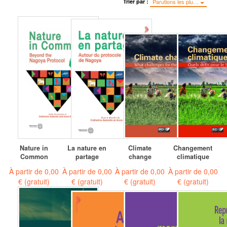
Trier par :
Parutions les plu…
Nature in
La nature en
Climate
Changement
Common
partage
change
climatique
À partir de
0,00
À partir de
0,00
À partir de
0,00
À partir de
0,00
€
(gratuit)
€
(gratuit)
€
(gratuit)
€
(gratuit)