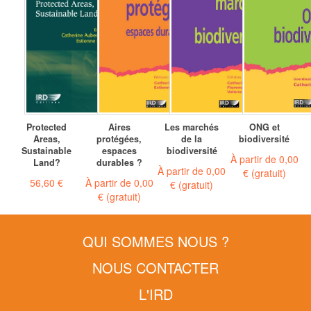
Protected
Aires
Les marchés
ONG et
Areas,
protégées,
de la
biodiversité
Sustainable
espaces
biodiversité
À partir de
0,00
Land?
durables ?
À partir de
0,00
€
(gratuit)
56,60 €
À partir de
0,00
€
(gratuit)
€
(gratuit)
QUI SOMMES NOUS ?
NOUS CONTACTER
L'IRD