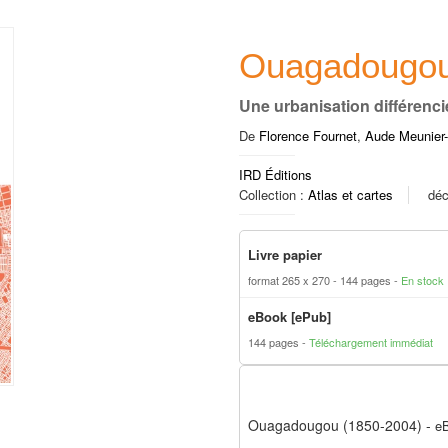
Ouagadougou
Une urbanisation différenci
De
Florence Fournet
,
Aude Meunier
IRD Éditions
Collection :
Atlas et cartes
dé
Livre papier
format 265 x 270
144 pages
En stock
eBook [ePub]
144 pages
Téléchargement immédiat
Ouagadougou (1850-2004)
-
eB