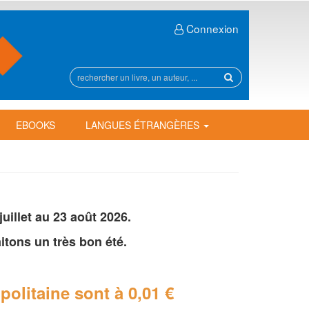
Connexion
Rechercher
sur
le
site
EBOOKS
LANGUES ÉTRANGÈRES
illet au 23 août 2026.
tons un très bon été.
politaine
sont à 0,01 €