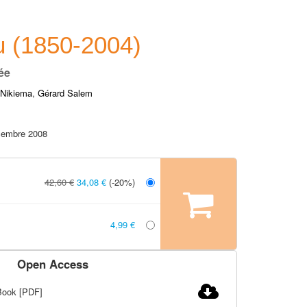
 (1850-2004)
ée
-Nikiema
,
Gérard Salem
cembre 2008
42,60 €
34,08 €
(-20%)
4,99 €
Open Access
ook [PDF]