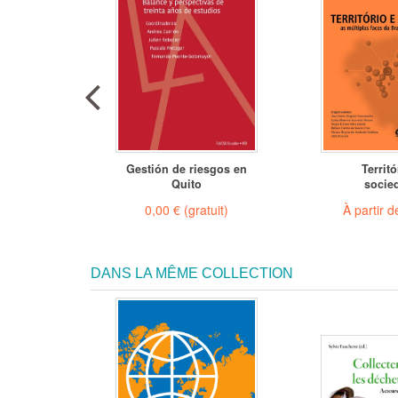
Gestión de riesgos en
Territó
es
Quito
socie
 €
(-20%)
0,00 €
(gratuit)
À partir 
DANS LA MÊME COLLECTION