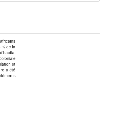
africains
5 % de la
d’habitat
coloniale
lation et
ère a été
éléments