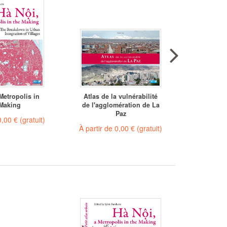
Metropolis in
Atlas de la vulnérabilité
Les mar
 Making
de l'agglomération de La
trava
Paz
sub
0,00 €
(gratuit)
À partir de
0,00 €
(gratuit)
À partir 