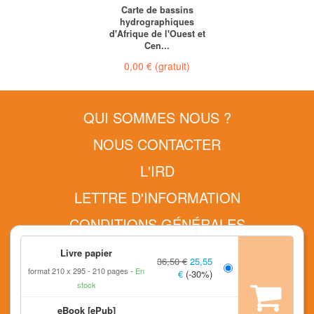
Carte de bassins
hydrographiques
d'Afrique de l'Ouest et
Cen...
0,00 €
(gratuit)
QUI SOMMES NOUS ?
NOUS CONTACTER
L'IRD
LETTRE D'INFORMATION
CONDITIONS GÉNÉRALES
MENTIONS LÉGALES
Livre papier
36,50 €
25,55
format 210 x 295
210 pages
En
RETOURS ET COMMANDES
€
(-30%)
stock
FAQ
eBook [ePub]