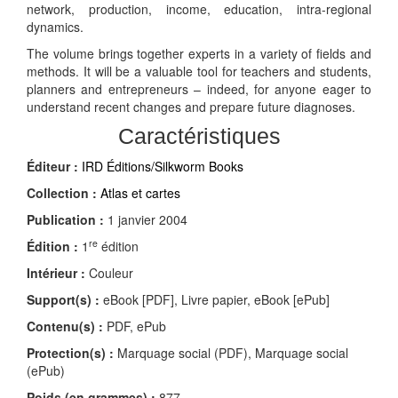
network, production, income, education, intra-regional
dynamics.
The volume brings together experts in a variety of fields and
methods. It will be a valuable tool for teachers and students,
planners and entrepreneurs – indeed, for anyone eager to
understand recent changes and prepare future diagnoses.
Caractéristiques
Éditeur :
IRD Éditions/Silkworm Books
Collection :
Atlas et cartes
Publication :
1 janvier 2004
re
Édition :
1
édition
Intérieur :
Couleur
Support(s) :
eBook [PDF], Livre papier, eBook [ePub]
Contenu(s) :
PDF, ePub
Protection(s) :
Marquage social (PDF), Marquage social
(ePub)
Poids (en grammes) :
877