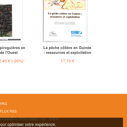
piroguières en
La pêche côtière en Guinée
 de l'Ouest
: ressources et exploitation
2,40 €
(-20%)
17,10 €
FAQ
FLUX RSS
DONNÉES PERSONNELLES - RGPD
pour optimiser votre expérience.