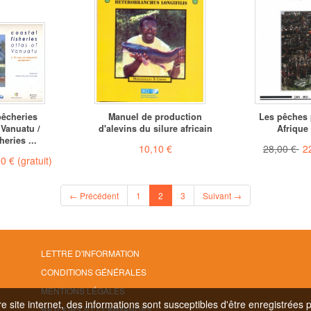
pêcheries
Manuel de production
Les pêches 
 Vanuatu /
d'alevins du silure africain
Afrique
heries ...
10,10 €
28,00 €
2
00 €
(gratuit)
(current)
← Précédent
1
2
3
Suivant →
LETTRE D'INFORMATION
CONDITIONS GÉNÉRALES
MENTIONS LÉGALES
 site internet, des informations sont susceptibles d'être enregistrées 
RETOURS ET COMMANDES