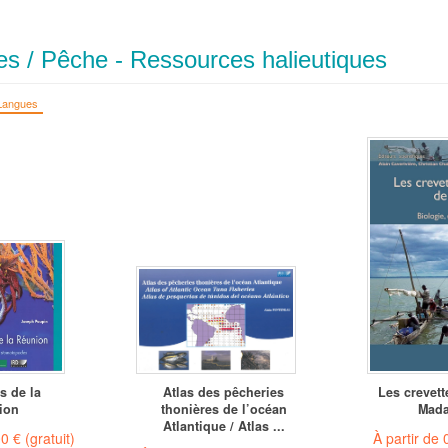
tes / Pêche - Ressources halieutiques
Langues
s de la
Atlas des pêcheries
Les crevett
ion
thonières de l’océan
Mada
Atlantique / Atlas ...
00 €
(gratuit)
À partir de