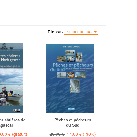
Trier par :
Parutions les plu…
es côtières de
Pêches et pêcheurs
gascar
du Sud
0,00 €
(gratuit)
20,00 €
14,00 €
(-30%)