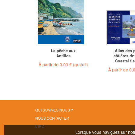
La pêche aux
Atlas des 
Antilles
côtières de
Coastal fis
À partir de
0,00 €
(gratuit)
À partir de
0,
QUI SOMMES NOUS ?
NOUS CONTACTER
L'IRD
Lorsque vous naviguez sur notre