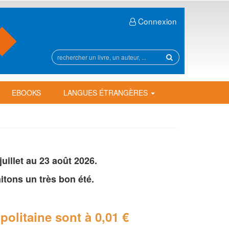
Connexion
Rechercher
sur
le
site
EBOOKS
LANGUES ÉTRANGÈRES
illet au 23 août 2026.
tons un très bon été.
politaine
sont à 0,01 €