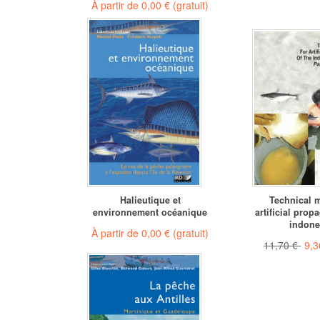
À partir de
0,00 €
(gratuit)
Halieutique et
Technical m
environnement océanique
artificial prop
indones
À partir de
0,00 €
(gratuit)
11,70 €
9,