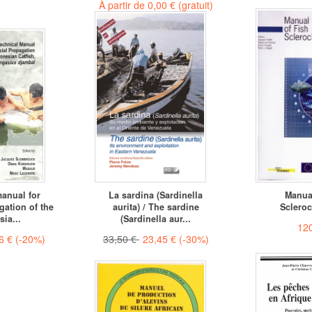
À partir de
0,00 €
(gratuit)
anual for
La sardina (Sardinella
Manua
agation of the
aurita) / The sardine
Sclero
ia...
(Sardinella aur...
120
36 €
(-20%)
33,50 €
23,45 €
(-30%)