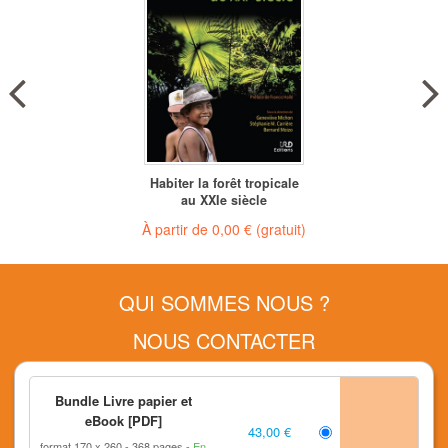
Habiter la forêt tropicale
au XXIe siècle
À partir de
0,00 €
(gratuit)
QUI SOMMES NOUS ?
NOUS CONTACTER
L'IRD
Bundle Livre papier et
LETTRE D'INFORMATION
eBook [PDF]
43,00 €
format 170 x 260
368 pages
En