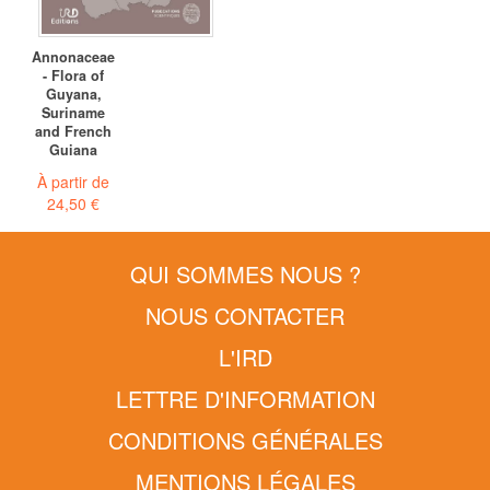
Annonaceae
- Flora of
Guyana,
Suriname
and French
Guiana
À partir de
24,50 €
QUI SOMMES NOUS ?
NOUS CONTACTER
L'IRD
LETTRE D'INFORMATION
CONDITIONS GÉNÉRALES
MENTIONS LÉGALES