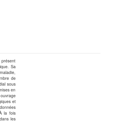
e présent
ique. Sa
 maladie,
ombre de
dial sous
 mises en
 ouvrage
giques et
 données
 la fois
dans les