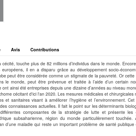
e
Avis
Contributions
a cécité, touche plus de 82 millions d’individus dans le monde. Encor
s européens, il en a disparu grâce au développement socio-économ
lobe peut être considérée comme un stigmate de la pauvreté. Or cette
ans le monde, peut être prévenue et traitée à l’aide d’un certain n
 ont ainsi été entreprises depuis une dizaine d’années au niveau mon
rachome cécitant d'ici l'an 2020. Les mesures médicales et chirurgicales
et sanitaires visant à améliorer l’hygiène et l’environnement. Cet
des connaissances actuelles. Il fait le point sur les déterminants biolo
différentes composantes de la stratégie de lutte et présente les
Afrique subsaharienne, région du monde particulièrement touchée. À
an d’une maladie qui reste un important problème de santé publique 