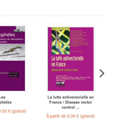
Les
La lutte antivectorielle en
Mou
phèles
France / Disease vector
imprégné
control ...
des mous
0,00 €
(gratuit)
À partir de
0,00 €
(gratuit)
À partir 