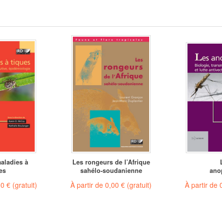
aladies à
Les rongeurs de l’Afrique
es
sahélo-soudanienne
ano
00 €
(gratuit)
À partir de
0,00 €
(gratuit)
À partir de