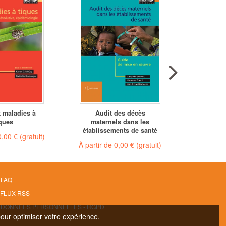
t maladies à
Audit des décès
Des mou
iques
maternels dans les
établissements de santé
0,00 €
(gratuit)
À partir 
À partir de
0,00 €
(gratuit)
FAQ
FLUX RSS
DONNÉES PERSONNELLES - RGPD
pour optimiser votre expérience.