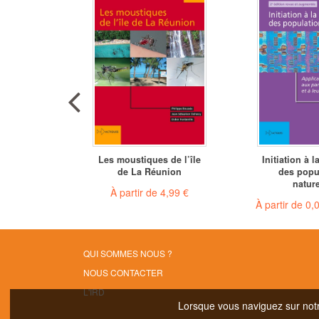
mer de
Les moustiques de l’île
Initiation à 
 tropical
de La Réunion
des popu
nature
 €
(gratuit)
À partir de
4,99 €
À partir de
0,
QUI SOMMES NOUS ?
NOUS CONTACTER
L'IRD
Lorsque vous naviguez sur notre