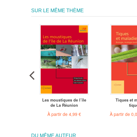
SUR LE MÊME THÈME
secta,
Les moustiques de l’île
Tiques et m
a région
de La Réunion
tiqu
ale
À partir de
4,99 €
À partir de
0,
€
DU MÊME AUTEUR