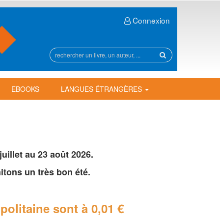
Connexion
Rechercher
sur
le
site
EBOOKS
LANGUES ÉTRANGÈRES
illet au 23 août 2026.
tons un très bon été.
politaine
sont à 0,01 €