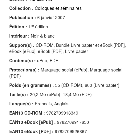
Collection :
Colloques et séminaires
Publication :
6 janvier 2007
re
Édition :
1
édition
Intérieur :
Noir & blanc
Support(s) :
CD-ROM, Bundle Livre papier et eBook [PDF],
eBook [ePub], eBook [PDF], Livre papier
Contenu(s) :
ePub, PDF
Protection(s) :
Marquage social (ePub), Marquage social
(PDF)
Poids (en grammes) :
55 (CD-ROM), 600 (Livre papier)
Taille(s) :
20,2 Mo (ePub), 18,4 Mo (PDF)
Langue(s) :
Français, Anglais
EAN13 CD-ROM :
9782709916349
EAN13 eBook [ePub] :
9782709917650
EAN13 eBook [PDF] :
9782709926867