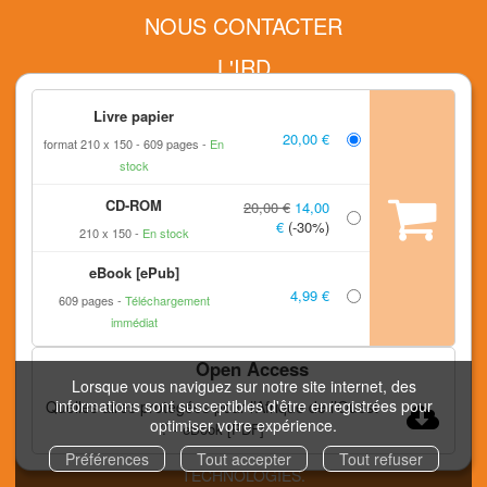
NOUS CONTACTER
L'IRD
LETTRE D'INFORMATION
Livre papier
20,00 €
CONDITIONS GÉNÉRALES
format 210 x 150
609 pages
En
stock
MENTIONS LÉGALES
CD-ROM
20,00 €
14,00
RETOURS ET COMMANDES
€
(-30%)
210 x 150
En stock
FAQ
eBook [ePub]
4,99 €
609 pages
Téléchargement
FLUX RSS
immédiat
DONNÉES PERSONNELLES - RGPD
Open Access
Lorsque vous naviguez sur notre site internet, des
informations sont susceptibles d'être enregistrées pour
Quelles aires protégées pour l’Afrique de l’Ouest
COPYRIGHT © 2026 IRD EDITIONS ET NUXOS PUBLISHING
optimiser votre expérience.
?
-
eBook [PDF]
TECHNOLOGIES.
IZIBOOK®
ET
IZIBOOKS®
SONT DES
MARQUES DÉPOSÉES DE LA SOCIÉTÉ
NUXOS PUBLISHING
Préférences
Tout accepter
Tout refuser
TECHNOLOGIES
.