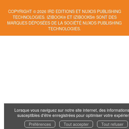
COPYRIGHT © 2026 IRD EDITIONS ET NUXOS PUBLISHING
TECHNOLOGIES.
IZIBOOK®
ET
IZIBOOKS®
SONT DES
MARQUES DÉPOSÉES DE LA SOCIÉTÉ
NUXOS PUBLISHING
TECHNOLOGIES
.
Lorsque vous naviguez sur notre site internet, des informations
susceptibles d'être enregistrées pour optimiser votre expérie
Préférences
Tout accepter
Tout refuser