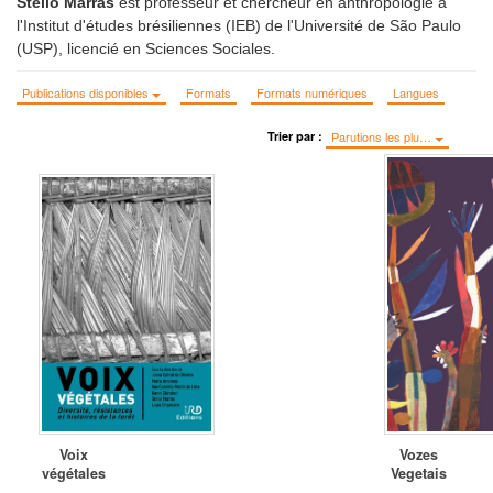
Stelio Marras
est professeur et chercheur en anthropologie à
l'Institut d'études brésiliennes (IEB) de l'Université de São Paulo
(USP), licencié en Sciences Sociales.
Publications disponibles
Formats
Formats numériques
Langues
Trier par :
Parutions les plu…
Voix
Vozes
végétales
Vegetais