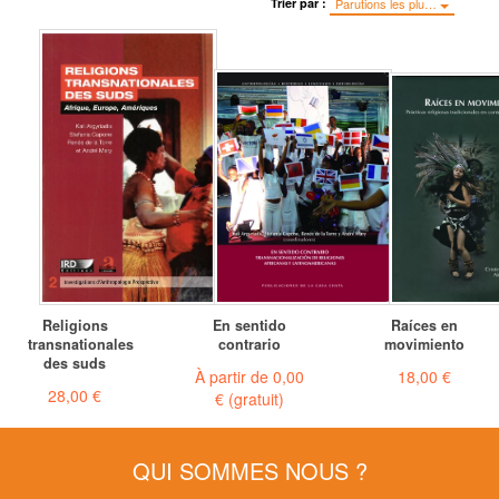
Trier par :
Parutions les plu…
Religions
En sentido
Raíces en
transnationales
contrario
movimiento
des suds
À partir de
0,00
18,00 €
28,00 €
€
(gratuit)
QUI SOMMES NOUS ?