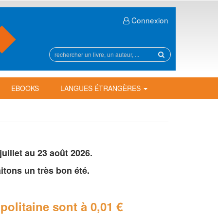
Connexion
Rechercher
sur
le
site
EBOOKS
LANGUES ÉTRANGÈRES
illet au 23 août 2026.
tons un très bon été.
politaine
sont à 0,01 €