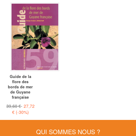
Guide de la
flore des
bords de mer
de Guyane
française
39,60 €
27,72
€
(-30%)
QUI SOMMES NOUS ?