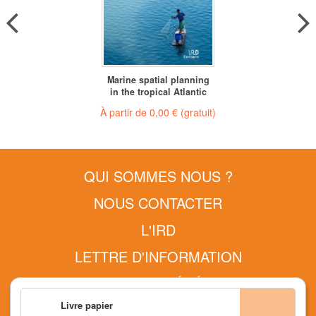
Marine spatial planning
in the tropical Atlantic
À partir de
0,00 €
(gratuit)
QUI SOMMES NOUS ?
NOUS CONTACTER
L'IRD
LETTRE D'INFORMATION
CONDITIONS GÉNÉRALES
Livre papier
MENTIONS LÉGALES