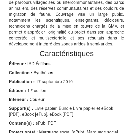
de parcours villageoises ou intercommunautaires, des parcs
animaliers, des réserves communautaires et des couloirs de
migration de faune. L’ouvrage vise un large public,
notamment les scientifiques, enseignants, décideurs,
techniciens chargés de la mise en œuvre de la GMV, et
permet d’apprécier l’originalité du projet dans son approche
concertée et multisectorielle et ses résultats dans le
développement intégré des zones arides à semi-arides.
Caractéristiques
Éditeur :
IRD Éditions
Collection :
Synthèses
Publication :
17 septembre 2010
re
Édition :
1
édition
Intérieur :
Couleur
Support(s) :
Livre papier, Bundle Livre papier et eBook
[PDF], eBook [ePub], eBook [PDF]
Contenu(s) :
ePub, PDF
Protection(s) :
Marquage social (ePub), Marquage social