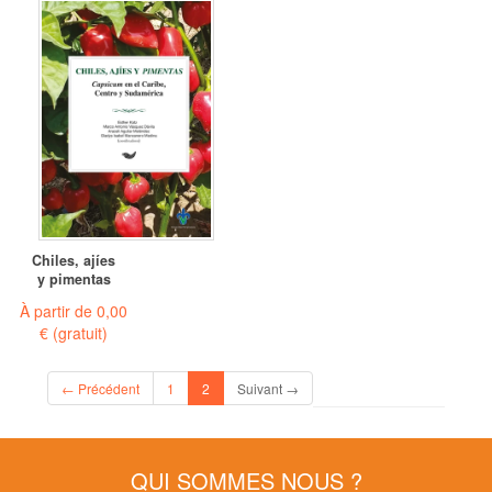
Chiles, ajíes
y pimentas
À partir de
0,00
€
(gratuit)
(current)
← Précédent
1
2
Suivant →
QUI SOMMES NOUS ?