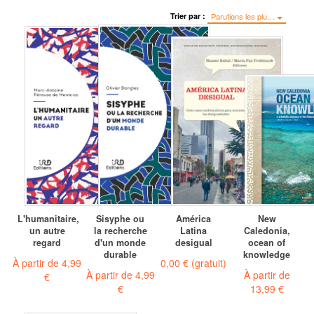
Trier par :
Parutions les plu…
L'humanitaire,
Sisyphe ou
América
New
un autre
la recherche
Latina
Caledonia,
regard
d'un monde
desigual
ocean of
durable
knowledge
À partir de
4,99
0,00 €
(gratuit)
À partir de
4,99
À partir de
€
€
13,99 €