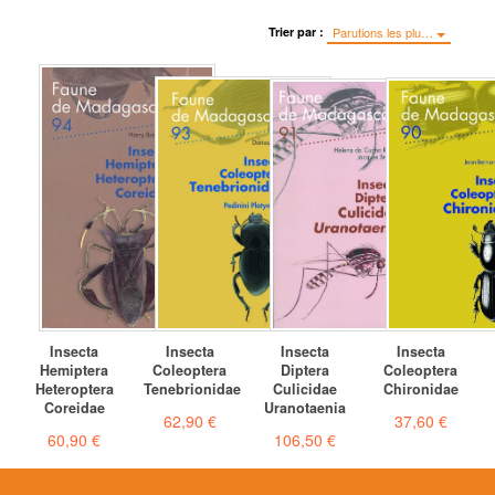
Trier par :
Parutions les plu…
Insecta
Insecta
Insecta
Insecta
Hemiptera
Coleoptera
Diptera
Coleoptera
Heteroptera
Tenebrionidae
Culicidae
Chironidae
Coreidae
Uranotaenia
62,90 €
37,60 €
60,90 €
106,50 €