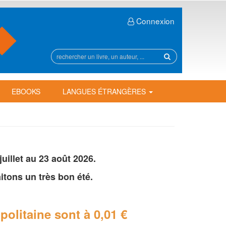
Connexion
Rechercher
sur
le
site
EBOOKS
LANGUES ÉTRANGÈRES
illet au 23 août 2026.
tons un très bon été.
politaine
sont à 0,01 €