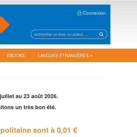
Connexion
Rechercher
sur
le
site
EBOOKS
LANGUES ÉTRANGÈRES
illet au 23 août 2026.
tons un très bon été.
politaine
sont à 0,01 €