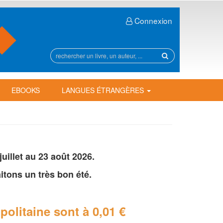
Connexion
Rechercher
sur
le
site
EBOOKS
LANGUES ÉTRANGÈRES
illet au 23 août 2026.
tons un très bon été.
politaine
sont à 0,01 €