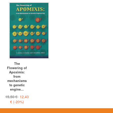
The
Flowering of
Apoximis:
from
mechanisms
to genetic
engine...
15,50 €
12,40
€
(-20%)