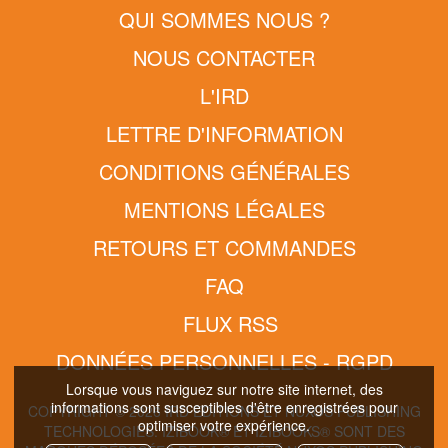
QUI SOMMES NOUS ?
NOUS CONTACTER
L'IRD
LETTRE D'INFORMATION
CONDITIONS GÉNÉRALES
MENTIONS LÉGALES
RETOURS ET COMMANDES
FAQ
FLUX RSS
DONNÉES PERSONNELLES - RGPD
Lorsque vous naviguez sur notre site internet, des
informations sont susceptibles d'être enregistrées pour
COPYRIGHT © 2026 IRD EDITIONS ET NUXOS PUBLISHING
optimiser votre expérience.
TECHNOLOGIES.
IZIBOOK®
ET
IZIBOOKS®
SONT DES