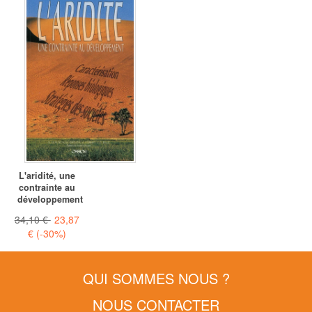
L'aridité, une
contrainte au
développement
34,10 €
23,87
€
(-30%)
QUI SOMMES NOUS ?
NOUS CONTACTER