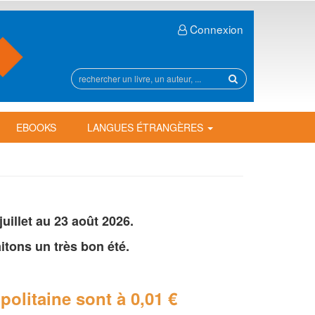
Connexion
Rechercher
sur
le
site
EBOOKS
LANGUES ÉTRANGÈRES
illet au 23 août 2026.
tons un très bon été.
politaine
sont à 0,01 €