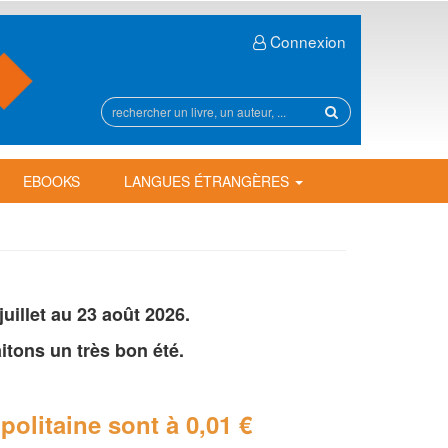
Connexion
Rechercher
sur
le
site
EBOOKS
LANGUES ÉTRANGÈRES
illet au 23 août 2026.
tons un très bon été.
politaine
sont à 0,01 €