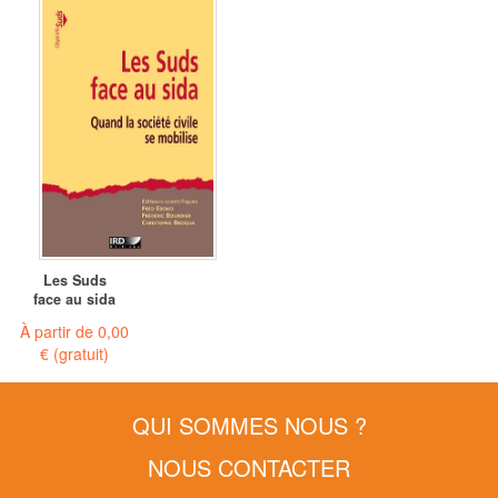
Les Suds
face au sida
À partir de
0,00
€
(gratuit)
QUI SOMMES NOUS ?
NOUS CONTACTER