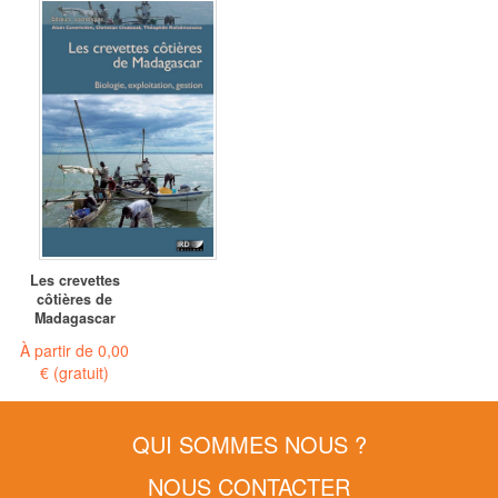
Les crevettes
côtières de
Madagascar
À partir de
0,00
€
(gratuit)
QUI SOMMES NOUS ?
NOUS CONTACTER