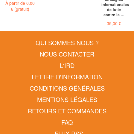
À partir de
0,00
internationales
€
(gratuit)
de lutte
contre la ...
35,00 €
QUI SOMMES NOUS ?
NOUS CONTACTER
L'IRD
LETTRE D'INFORMATION
CONDITIONS GÉNÉRALES
MENTIONS LÉGALES
RETOURS ET COMMANDES
FAQ
FLUX RSS