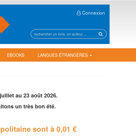
Connexion
Rechercher
sur
le
site
EBOOKS
LANGUES ÉTRANGÈRES
illet au 23 août 2026.
tons un très bon été.
politaine
sont à 0,01 €