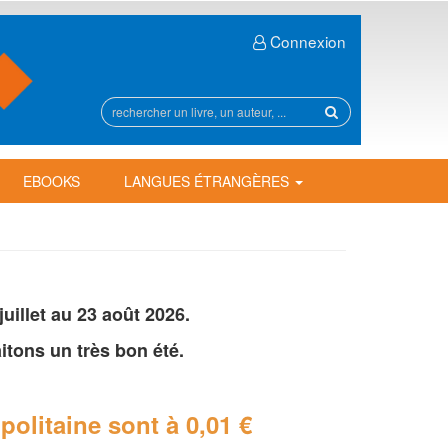
Connexion
Rechercher
sur
le
site
EBOOKS
LANGUES ÉTRANGÈRES
illet au 23 août 2026.
tons un très bon été.
politaine
sont à 0,01 €