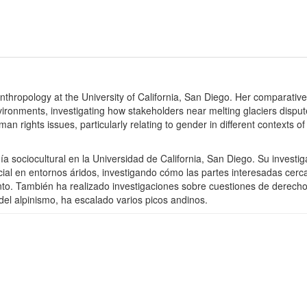
anthropology at the University of California, San Diego. Her comparativ
environments, investigating how stakeholders near melting glaciers dispu
 rights issues, particularly relating to gender in different contexts o
 sociocultural en la Universidad de California, San Diego. Su investi
lacial en entornos áridos, investigando cómo las partes interesadas cer
iento. También ha realizado investigaciones sobre cuestiones de derech
el alpinismo, ha escalado varios picos andinos.