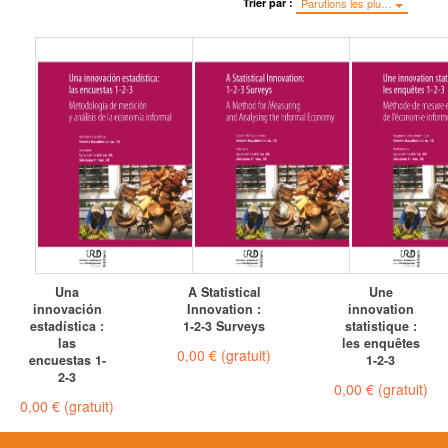
Trier par :
Parutions les plu…
Una
A Statistical
Une
innovación
Innovation :
innovation
estadística :
1-2-3 Surveys
statistique :
las
les enquêtes
0,00 €
(gratuit)
encuestas 1-
1-2-3
2-3
0,00 €
(gratuit)
0,00 €
(gratuit)