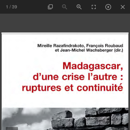
1
/
39