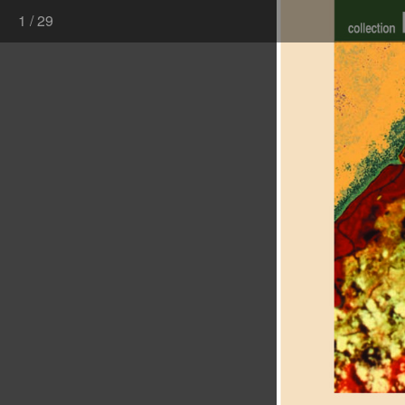
1
/
29